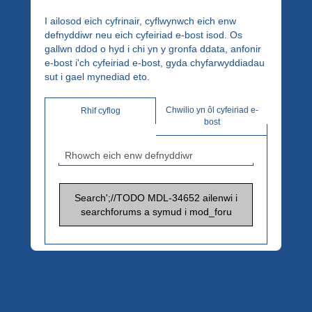
Cyngor
I ailosod eich cyfrinair, cyflwynwch eich enw
defnyddiwr neu eich cyfeiriad e-bost isod. Os
Gwynedd
gallwn ddod o hyd i chi yn y gronfa ddata, anfonir
e-bost i'ch cyfeiriad e-bost, gyda chyfarwyddiadau
sut i gael mynediad eto.
Chwilio yn ôl cyfeiriad e-
Rhif cyflog
bost